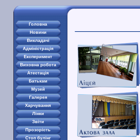
Головна
Новини
Викладачі
Адміністрація
Експеримент
Виховна робота
Атестація
Батькам
Музей
Галерея
Харчування
Лінки
Звіти
Прозорість
Стоп булінг