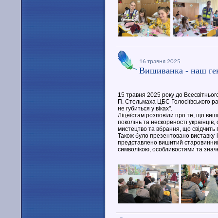
16 травня 2025
Вишиванка - наш ге
15 травня 2025 року до Всесвітнього
П. Стельмаха ЦБС Голосіївського ра
не губиться у віках".
Ліцеїстам розповіли про те, що виши
поколінь та нескореності українців,
мистецтво та вбрання, що свідчить 
Також було презентовано виставку-і
представлено вишитий старовинний о
символікою, особливостями та значе