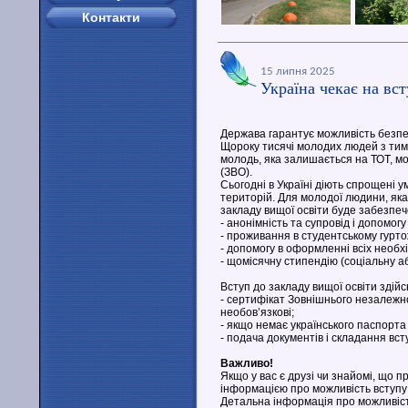
Контакти
15 липня 2025
Україна чекає на вс
Держава гарантує можливість безпеч
Щороку тисячі молодих людей з тимч
молодь, яка залишається на ТОТ, мож
(ЗВО).
Сьогодні в Україні діють спрощені у
територій. Для молодої людини, яка 
закладу вищої освіти буде забезпеч
- анонімність та супровід і допомогу
- проживання в студентському гуртож
- допомогу в оформленні всіх необхі
- щомісячну стипендію (соціальну а
Вступ до закладу вищої освіти здій
- сертифікат Зовнішнього незалежн
необовʼязкові;
- якщо немає українського паспорта
- подача документів і складання вст
Важливо!
Якщо у вас є друзі чи знайомі, що 
інформацією про можливість вступу 
Детальна інформація про можливість 