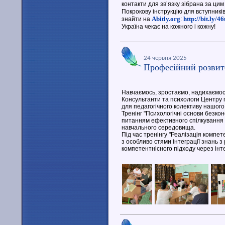
контакти для звʼязку зібрана за ци
Покрокову інструкцію для вступникі
Abitly.org
http://bit.ly/
знайти на
:
Україна чекає на кожного і кожну!
24 червня 2025
Професійний розвит
Навчаємось, зростаємо, надихаємос
Консультанти та психологи Центру п
для педагогічного колективу нашого
Тренінг "Психологічні основи безкон
питанням ефективного спілкування 
навчального середовища.
Під час тренінгу "Реалізація компе
з особливо стями інтеграції знань 
компетентнісного підходу через інт