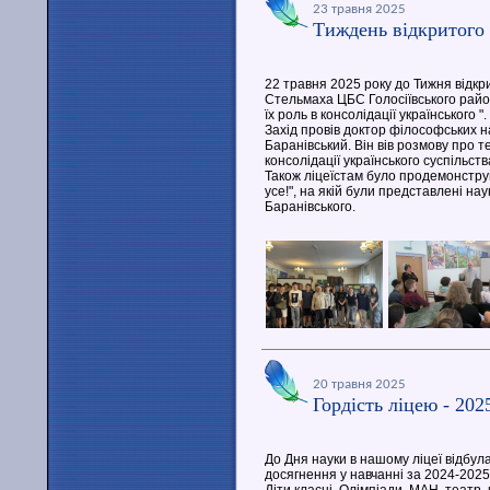
23 травня 2025
Тиждень відкритого
22 травня 2025 року до Тижня відкри
Стельмаха ЦБС Голосіївського район
їх роль в консолідації українського ".
Захід провів доктор філософських на
Баранівський. Він вів розмову про 
консолідації українського суспільств
Також ліцеїстам було продемонструв
усе!", на якій були представлені на
Баранівського.
20 травня 2025
Гордість ліцею - 202
До Дня науки в нашому ліцеї відбула
досягнення у навчанні за 2024-2025