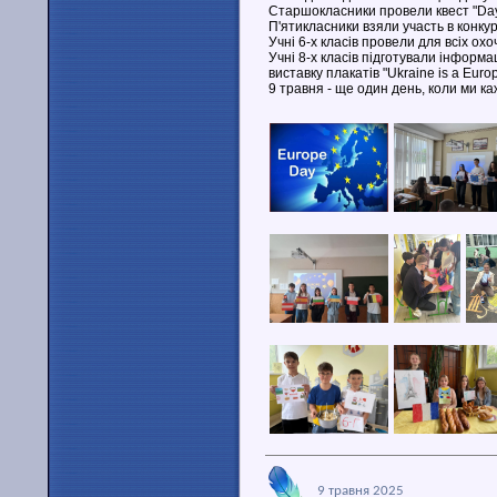
Старшокласники провели квест "Day of
П'ятикласники взяли участь в конкурс
Учні 6-х класів провели для всіх ох
Учні 8-х класів підготували інформа
виставку плакатів "Ukraine is a Euro
9 травня - ще один день, коли ми ка
9 травня 2025