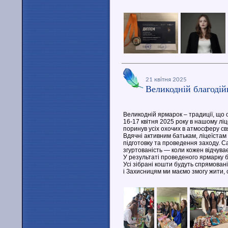
21 квітня 2025
Великодній благоді
Великодній ярмарок – традиції, що 
16-17 квітня 2025 року в нашому ліц
поринув усіх охочих в атмосферу св
Вдячні активним батькам, ліцеїстам 
підготовку та проведення заходу. 
згуртованість — коли кожен відчуває
У результаті проведеного ярмарку б
Усі зібрані кошти будуть спрямова
і Захисницям ми маємо змогу жити, 