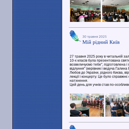
30 травня 2025
Мій рідний Київ
27 травня 2025 року в читальній зал
10-х класів була презентована святк
возвеличуємо тебе", підготовлена і
відлуння" (керівник і ведуча Галина 
Любов до України, рідного Києва, в
лекції і концерту. Це було справжнє
натхнення.
Цей день для учнів став по-особли