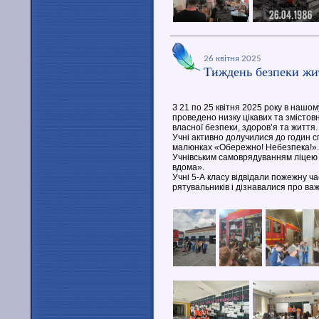
26 квітня 2025
Тиждень безпеки жит
З 21 по 25 квітня 2025 року в нашом
проведено низку цікавих та змістов
власної безпеки, здоров’я та життя.
Учні активно долучилися до годин с
малюнках «Обережно! Небезпека!».
Учнівським самоврядуванням ліцею 
вдома».
Учні 5-А класу відвідали пожежну ч
рятувальників і дізнавалися про важ