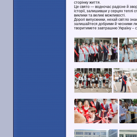
сторінку життя.
Це свято — водночас радісне й звор
історії, залишивши у серцях теплі с
виклики та великі можливості.
Дорогі випускники, нехай світло зна
залишайтеся добрими й чесними лю
творитимете завтрашню Україну – си