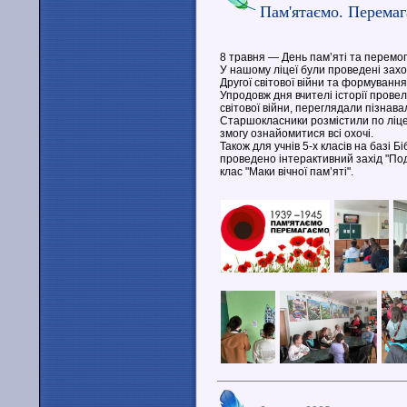
Пам'ятаємо. Перемаг
8 травня — День пам’яті та перемоги
У нашому ліцеї були проведені захо
Другої світової війни та формування 
Упродовж дня вчителі історії провел
світової війни, переглядали пізнав
Старшокласники розмістили по ліцею 
змогу ознайомитися всі охочі.
Також для учнів 5-х класів на базі Б
проведено інтерактивний захід "Подв
клас "Маки вічної пам’яті".