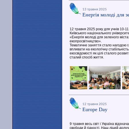
13 травня 2025
Енергія молоді для з
12 травня 2025 року для учнів 10-1
Київського національного університ
«Енергія молоді для зеленого міст
екопросвітництво».
Тематичне заняття стало нагодою г
впливати на екологічну стабільність
екосвідомості як цілі сталого розвит
сталий спосіб життя.
12 травня 2025
Europe Day
9 травня весь світ і Україна відзна
свободи й гідності. Наш ліцей долу