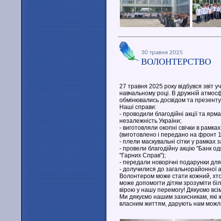
30 травня 2025
ВОЛОНТЕРСТВО
27 травня 2025 року відбувся звіт 
навчальному році. В дружній атмосфе
обмінювались досвідом та презенту
Наші справи:
- проводили благодійні акції та ярма
незалежність України;
- виготовляли окопні свічки в рамка
(виготовлено і передано на фронт 1
- плели маскувальні сітки у рамках з
- провели благодійну акцію "Банк о
"Гарних Справ");
- передали новорічні подарунки для
- долучилися до загальнорайонної а
Волонтером може стати кожний, хто 
може допомогти дітям зрозуміти біл
вірою у нашу перемогу! Дякуємо всі
Ми дякуємо нашим захисникам, які 
власним життям, дарують нам можли