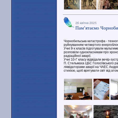
26 квітня 2025
Пам’ятаємо Чорноб
Чорнобильська катастрофа - техног
руйнуванням четвертого енергоблоку
Учні 9-х класів підготували мульти
розповіли однокласникам про хронол
радіаційної аварії.
Учні 10-Г класу відвідали вечір-зустр
П. Стельмаха ЦБС Голосіївського ра
ліквідаторами аварії на ЧАЕС Андрі
стихією, щоб врятувати світ від ато