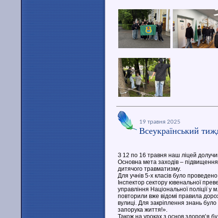
19 травня 2025
Всеукраїнський тиж
З 12 по 16 травня наш ліцей долучи
Основна мета заходів – підвищення
дитячого травматизму.
Для учнів 5-х класів було проведено
Інспектор сектору ювенальної превен
управління Національної поліції у м.
повторили вже відомі правила дорож
вулиці. Для закріплення знань було
запорука життя!».
Також на уроках з основ здоров’я 