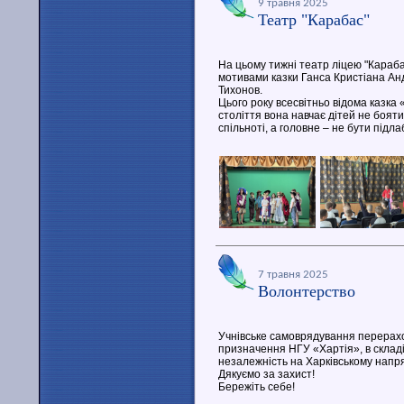
9 травня 2025
Театр "Карабас"
На цьому тижні театр ліцею "Караба
мотивами казки Ганса Кристіана Анд
Тихонов.
Цього року всесвітньо відома казка
століття вона навчає дітей не бояти
спільноті, а головне – не бути підл
7 травня 2025
Волонтерство
Учнівське самоврядування перерахо
призначення НГУ «Хартія», в складі
незалежність на Харківському напря
Дякуємо за захист!
Бережіть себе!