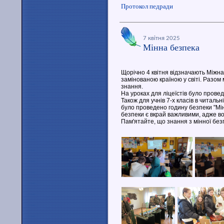
Протокол педради
7 квітня 2025
Мінна безпека
Щорічно 4 квітня відзначають Міжна
замінованою країною у світі. Разом
знання.
На уроках для ліцеїстів було провед
Також для учнів 7-х класів в читальн
було проведено годину безпеки "Мін
безпеки є вкрай важливими, адже в
Пам'ятайте, що знання з мінної безп