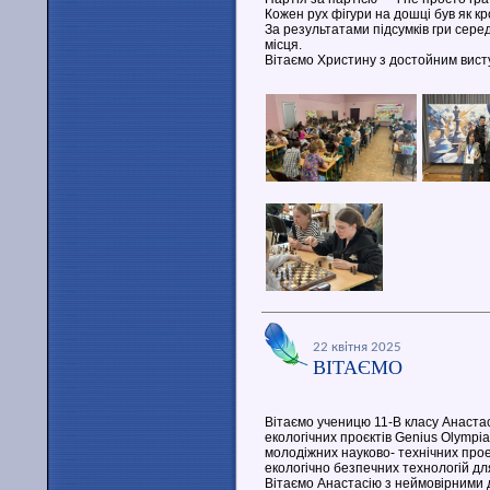
Кожен рух фігури на дошці був як кр
За результатами підсумків гри сере
місця.
Вітаємо Христину з достойним висту
22 квітня 2025
ВІТАЄМО
Вітаємо ученицю 11-В класу Анаст
екологічних проєктів Genius Olympia
молодіжних науково- технічних прое
екологічно безпечних технологій дл
Вітаємо Анастасію з неймовірними 