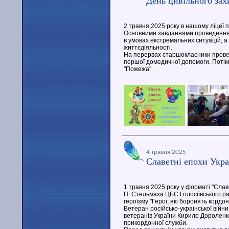
День цивільного зах
2 травня 2025 року в нашому ліцеї 
Основними завданнями проведення 
в умовах екстремальних ситуацій, а
життєдіяльності.
На перервах старшокласники провел
першої домедичної допомоги. Потім
"Пожежа".
4 травня 2025
Славетні епохи Укра
1 травня 2025 року у форматі "Славе
П. Стельмаха ЦБС Голосіївського рай
героїзму "Герої, які боронять кордон
Ветеран російсько-української війни
ветеранів України Кирило Дороленк
прикордонної служби.