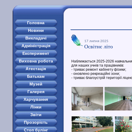
Головна
Новини
Викладачі
17 липня 2025
Адміністрація
Освітнє літо
Експеримент
Виховна робота
Наближається 2025-2026 навчальний
для наших учнів та працівників:
Атестація
- триває ремонт кабінету фізики;
- оновлено рекреаційні зони;
Батькам
- триває благоустрій території ліцею
Музей
Галерея
Харчування
Лінки
Звіти
Прозорість
Стоп булінг