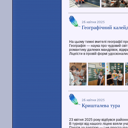
26 квітня 2025
Географічний калей
На цьому тижні вчителі географії пр
Географія — наука про чудовий світ
романтику далеких мандрівок, відкри
Ліцеїсти в ігровій формі удосконал
26 квітня 2025
Кришталева тура
23 квітня 2025 року відбувся район
В турнірі від нашого ліцею взяли уча
Партія за партією — і не просто гра