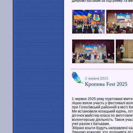
Дякуємо батькам за підтримку та вч
2 червня 2025
Кропива Fest 2025
1 червня 2025 року згуртовані вчит
ліцею взяли участь у фестивалі во
при Голосіївській районній в місті К
Ми встановили козацький курінь, го
діточок майстер-класи по виготовле
волонтерську діяльність. Також уча
учні разом з батьками.
Зібрані кошти будуть направлені на
Дякуємо кожному, хто долучився до 