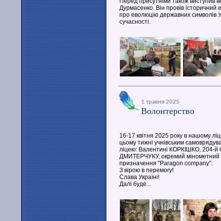
Перед присутніми також виступив ве
Дурмасенко. Він провів історичний ек
про еволюцію державних символів Укр
сучасності.
1 травня 2025
Волонтерство
16-17 квітня 2025 року в нашому лі
цьому тижні учнівським самовряду
ліцею: Валентині КОРКІШКО, 204-й 
ДМИТЕРЧУКУ, окремий мінометний п
призначення "Paragon company".
З вірою в перемогу!
Слава Україні!
Далі буде...