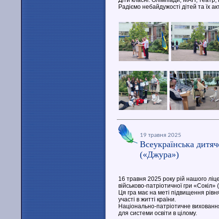
Діти класні. Олімпіади, МАН, театр, 
Радіємо небайдужості дітей та їх а
19 травня 2025
Всеукраїнська дитяч
(«Джура»)
16 травня 2025 року рій нашого ліце
військово-патріотичної гри «Сокіл» 
Ця гра має на меті підвищення рівн
участі в житті країни.
Національно-патріотичне виховання
для системи освіти в цілому.