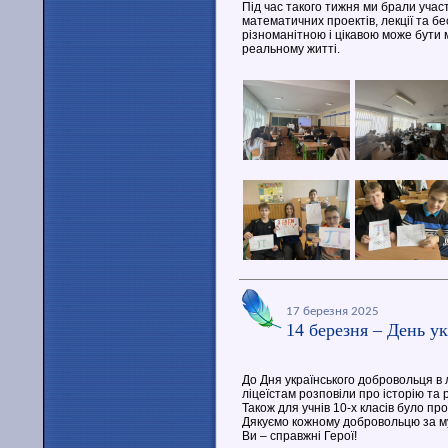
Під час такого тижня ми брали участ
математичних проектів, лекції та бе
різноманітною і цікавою може бути 
реальному житті.
17 березня 2025
14 березня – День у
До Дня українського добровольця в л
ліцеїстам розповіли про історію та 
Також для учнів 10-х класів було п
Дякуємо кожному добровольцю за муж
Ви – справжні Герої!